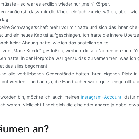
müsste – so war es endlich wieder nur „mein“ Körper.
en zunächst, dass mir die Kinder einfach zu viel wären, aber, wi
 lag.
 keine Schwangerschaft mehr vor mir hatte und sich das innerliche
t und ein neues Kapitel aufgeschlagen. Ich hatte die innere Über
ch keine Ahnung hatte, wie ich das anstellen sollte.
er von „Marie Kondo“ gestoßen, weil ich diesen Namen in einem Y
sen hatte. In der Hörprobe war genau das zu vernehmen, was ich 
t das alles begonnen!
 alle verbliebenen Gegenstände hatten ihren eigenen Platz in
mt werden… und ach ja, die Handtücher waren jetzt eingerollt und
 geworden bin, möchte ich auch meinen
Instagram-Account
dafür n
h waren. Vielleicht findet sich die eine oder andere ja dabei etw
räumen an?