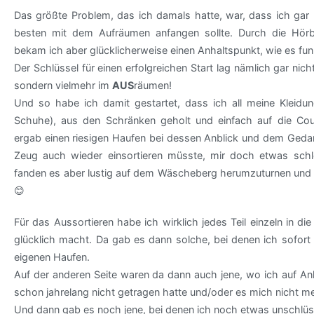
Das größte Problem, das ich damals hatte, war, dass ich gar
besten mit dem Aufräumen anfangen sollte. Durch die Hör
bekam ich aber glücklicherweise einen Anhaltspunkt, wie es fun
Der Schlüssel für einen erfolgreichen Start lag nämlich gar nic
sondern vielmehr im
AUS
räumen!
Und so habe ich damit gestartet, dass ich all meine Kleidung
Schuhe), aus den Schränken geholt und einfach auf die C
ergab einen riesigen Haufen bei dessen Anblick und dem Geda
Zeug auch wieder einsortieren müsste, mir doch etwas schl
fanden es aber lustig auf dem Wäscheberg herumzuturnen und s
😊
Für das Aussortieren habe ich wirklich jedes Teil einzeln in
glücklich macht. Da gab es dann solche, bei denen ich sofort w
eigenen Haufen.
Auf der anderen Seite waren da dann auch jene, wo ich auf An
schon jahrelang nicht getragen hatte und/oder es mich nicht me
Und dann gab es noch jene, bei denen ich noch etwas unschlüss