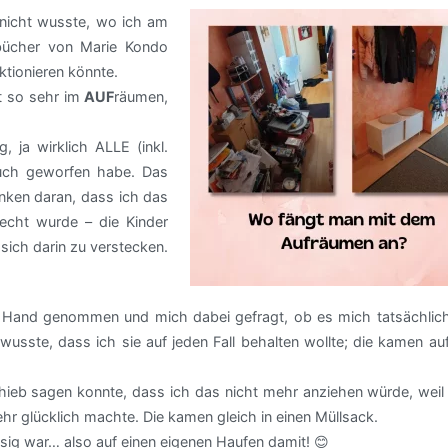
 nicht wusste, wo ich am
bücher von Marie Kondo
ktionieren könnte.
ht so sehr im
AUF
räumen,
, ja wirklich ALLE (inkl.
ouch geworfen habe. Das
nken daran, dass ich das
echt wurde – die Kinder
ich darin zu verstecken.
 die Hand genommen und mich dabei gefragt, ob es mich tatsächlic
usste, dass ich sie auf jeden Fall behalten wollte; die kamen au
hieb sagen konnte, dass ich das nicht mehr anziehen würde, weil 
hr glücklich machte. Die kamen gleich in einen Müllsack.
ig war… also auf einen eigenen Haufen damit! 😊