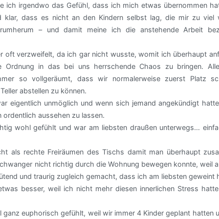
te ich irgendwo das Gefühl, dass ich mich etwas übernommen hat
 klar, dass es nicht an den Kindern selbst lag, die mir zu viel 
umherum – und damit meine ich die anstehende Arbeit bez
 oft verzweifelt, da ich gar nicht wusste, womit ich überhaupt a
ie Ordnung in das bei uns herrschende Chaos zu bringen. Alle
mer so vollgeräumt, dass wir normalerweise zuerst Platz sc
eller abstellen zu können.
r eigentlich unmöglich und wenn sich jemand angekündigt hatte
 ordentlich aussehen zu lassen.
htig wohl gefühlt und war am liebsten draußen unterwegs… einfa
cht als rechte Freiräumen des Tischs damit man überhaupt zu
hwanger nicht richtig durch die Wohnung bewegen konnte, weil al
wütend und traurig zugleich gemacht, dass ich am liebsten geweint 
as besser, weil ich nicht mehr diesen innerlichen Stress hatte
 ganz euphorisch gefühlt, weil wir immer 4 Kinder geplant hatten 