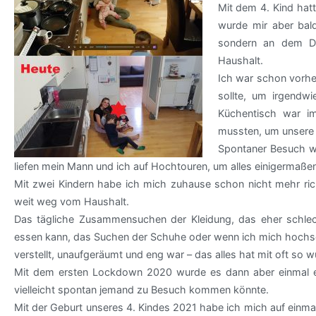
Mit dem 4. Kind hat
wurde mir aber bald
sondern an dem Dr
Haushalt.
Ich war schon vorher
sollte, um irgendw
Küchentisch war im
mussten, um unsere T
Spontaner Besuch wa
liefen mein Mann und ich auf Hochtouren, um alles einigermaßen
Mit zwei Kindern habe ich mich zuhause schon nicht mehr ric
weit weg vom Haushalt.
Das tägliche Zusammensuchen der Kleidung, das eher schle
essen kann, das Suchen der Schuhe oder wenn ich mich hochsc
verstellt, unaufgeräumt und eng war – das alles hat mit oft so 
Mit dem ersten Lockdown 2020 wurde es dann aber einmal etw
vielleicht spontan jemand zu Besuch kommen könnte.
Mit der Geburt unseres 4. Kindes 2021 habe ich mich auf einmal