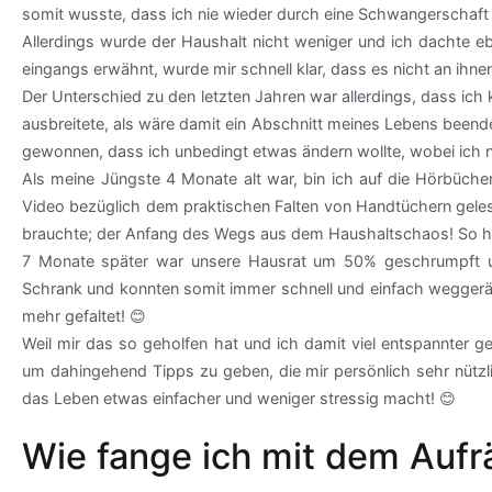
somit wusste, dass ich nie wieder durch eine Schwangerschaft 
Allerdings wurde der Haushalt nicht weniger und ich dachte eb
eingangs erwähnt, wurde mir schnell klar, dass es nicht an ihnen
Der Unterschied zu den letzten Jahren war allerdings, dass ich
ausbreitete, als wäre damit ein Abschnitt meines Lebens beende
gewonnen, dass ich unbedingt etwas ändern wollte, wobei ich no
Als meine Jüngste 4 Monate alt war, bin ich auf die Hörbüch
Video bezüglich dem praktischen Falten von Handtüchern gele
brauchte; der Anfang des Wegs aus dem Haushaltschaos! So ha
7 Monate später war unsere Hausrat um 50% geschrumpft und
Schrank und konnten somit immer schnell und einfach weggeräu
mehr gefaltet! 😊
Weil mir das so geholfen hat und ich damit viel entspannter
um dahingehend Tipps zu geben, die mir persönlich sehr nützlic
das Leben etwas einfacher und weniger stressig macht! 😊
Wie fange ich mit dem Auf