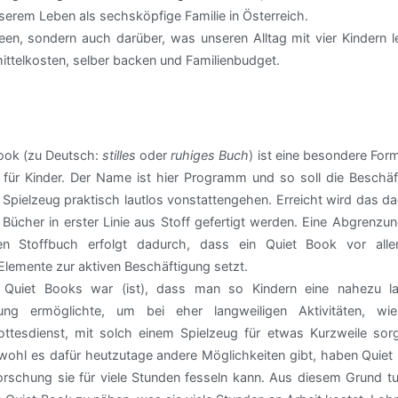
serem Leben als sechsköpfige Familie in Österreich.
en, sondern auch darüber, was unseren Alltag mit vier Kindern le
telkosten, selber backen und Familienbudget.
Book (zu Deutsch:
stilles
oder
ruhiges Buch
) ist eine besondere For
 für Kinder. Der Name ist hier Programm und so soll die Beschäf
Spielzeug praktisch lautlos vonstattengehen. Erreicht wird das d
 Bücher in erster Linie aus Stoff gefertigt werden. Eine Abgrenz
en Stoffbuch erfolgt dadurch, dass ein Quiet Book vor all
 Elemente zur aktiven Beschäftigung setzt.
s Quiet Books war (ist), dass man so Kindern eine nahezu la
gung ermöglichte, um bei eher langweiligen Aktivitäten, w
ttesdienst, mit solch einem Spielzeug für etwas Kurzweile sor
wohl es dafür heutzutage andere Möglichkeiten gibt, haben Quiet
rschung sie für viele Stunden fesseln kann. Aus diesem Grund tu