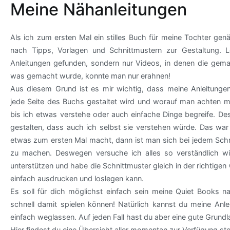
Meine Nähanleitungen
Als ich zum ersten Mal ein stilles Buch für meine Tochter genä
nach Tipps, Vorlagen und Schnittmustern zur Gestaltung. L
Anleitungen gefunden, sondern nur Videos, in denen die gem
was gemacht wurde, konnte man nur erahnen!
Aus diesem Grund ist es mir wichtig, dass meine Anleitungen w
jede Seite des Buchs gestaltet wird und worauf man achten mu
bis ich etwas verstehe oder auch einfache Dinge begreife. De
gestalten, dass auch ich selbst sie verstehen würde. Das war
etwas zum ersten Mal macht, dann ist man sich bei jedem Schr
zu machen. Deswegen versuche ich alles so verständlich wi
unterstützen und habe die Schnittmuster gleich in der richtigen
einfach ausdrucken und loslegen kann.
Es soll für dich möglichst einfach sein meine Quiet Books n
schnell damit spielen können! Natürlich kannst du meine Anlei
einfach weglassen. Auf jeden Fall hast du aber eine gute Grund
Hier findest du eine Übersicht aller momentan zur Verfügung s