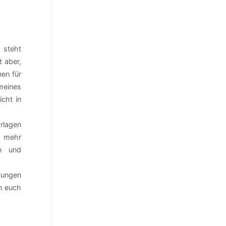
“ steht
 aber,
en für
meines
icht in
orlagen
h mehr
en und
tungen
nn euch