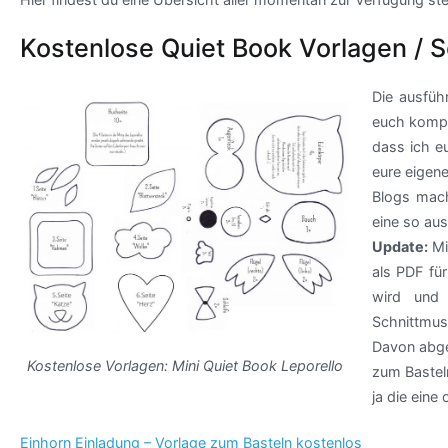
Kostenlose Quiet Book Vorlagen / 
Die ausführ
euch kompl
dass ich e
eure eigen
Blogs mach
eine so aus
Update:
Mi
als PDF fü
wird und 
Schnittmus
Davon abge
Kostenlose Vorlagen: Mini Quiet Book Leporello
zum Basteln
ja die eine
Einhorn Einladung – Vorlage zum Basteln kostenlos