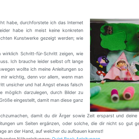
ht habe, durchforstete ich das Internet
eider habe ich meist keine konkreten
achten Kunstwerke gezeigt werden; wie
irklich Schritt-für-Schritt zeigen, wie
ss. Ich brauche leider selbst oft lange
swegen wollte ich meine Anleitungen so
 mir wichtig, denn vor allem, wenn man
itt unsicher und hat Angst etwas falsch
e möglich darzulegen, durch Bilder zu
 Größe eingestellt, damit man diese ganz
achzumachen, damit du dir Ärger sowie Zeit ersparst und deine 
tungen um Seiten ergänzen, oder solche, die dir nicht so gut gef
lage an der Hand, auf welcher du aufbauen kannst!
tehenden Nähanleitungen:
Quiet Book Anleitungen